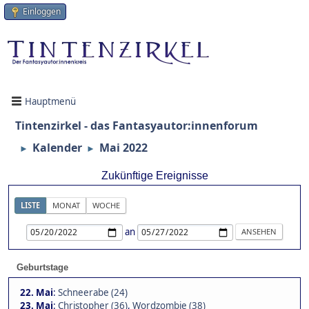
Einloggen
Hauptmenü
Tintenzirkel - das Fantasyautor:innenforum
Kalender
Mai 2022
►
►
Zukünftige Ereignisse
LISTE
MONAT
WOCHE
an
Geburtstage
22. Mai
:
Schneerabe (24)
23. Mai
:
Christopher (36)
,
Wordzombie (38)