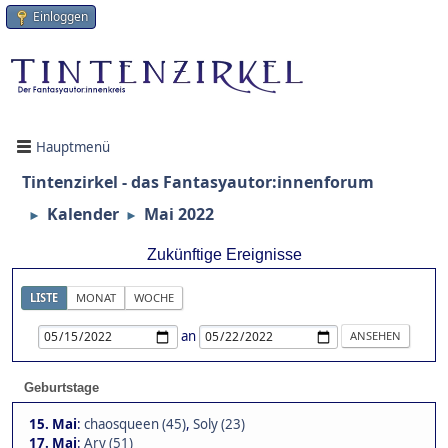
Einloggen
Hauptmenü
Tintenzirkel - das Fantasyautor:innenforum
Kalender
Mai 2022
►
►
Zukünftige Ereignisse
LISTE
MONAT
WOCHE
an
Geburtstage
15. Mai
:
chaosqueen (45)
,
Soly (23)
17. Mai
:
Ary (51)