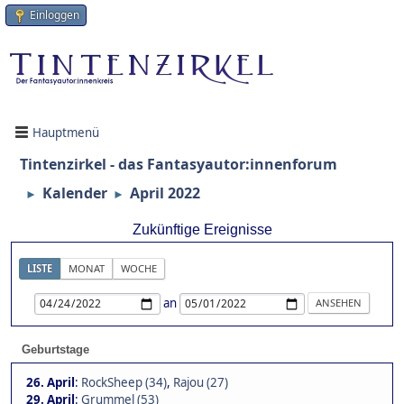
Einloggen
Hauptmenü
Tintenzirkel - das Fantasyautor:innenforum
Kalender
April 2022
►
►
Zukünftige Ereignisse
LISTE
MONAT
WOCHE
an
Geburtstage
26. April
:
RockSheep (34)
,
Rajou (27)
29. April
:
Grummel (53)