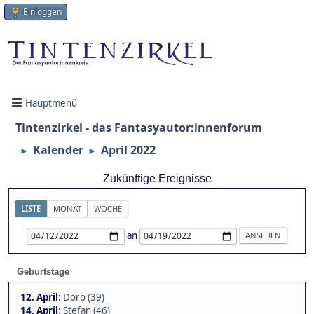
Einloggen
Hauptmenü
Tintenzirkel - das Fantasyautor:innenforum
Kalender
April 2022
►
►
Zukünftige Ereignisse
LISTE
MONAT
WOCHE
an
Geburtstage
12. April
:
Doro (39)
14. April
:
Stefan (46)