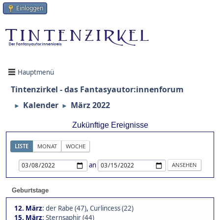
Einloggen
Hauptmenü
Tintenzirkel - das Fantasyautor:innenforum
Kalender
März 2022
►
►
Zukünftige Ereignisse
LISTE
MONAT
WOCHE
an
Geburtstage
12. März
:
der Rabe (47)
,
Curlincess (22)
15. März
:
Sternsaphir (44)