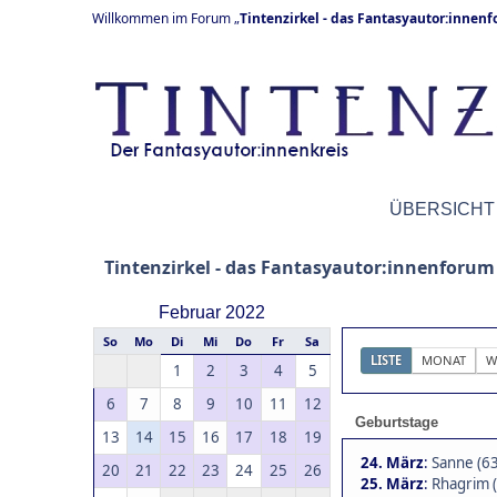
Willkommen im Forum „
Tintenzirkel - das Fantasyautor:innen
ÜBERSICHT
Tintenzirkel - das Fantasyautor:innenforum
Februar 2022
So
Mo
Di
Mi
Do
Fr
Sa
LISTE
MONAT
W
1
2
3
4
5
6
7
8
9
10
11
12
Geburtstage
13
14
15
16
17
18
19
24. März
:
Sanne (63
20
21
22
23
24
25
26
25. März
:
Rhagrim 