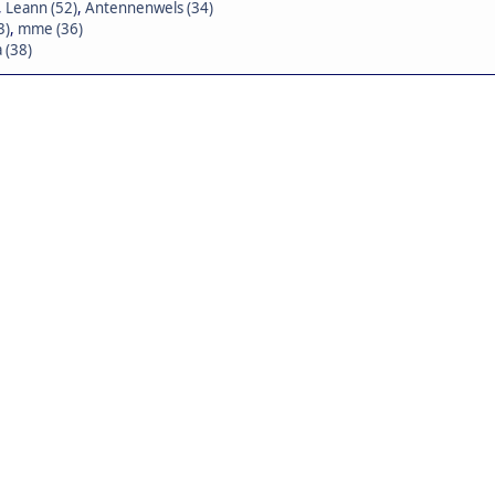
,
Leann (52)
,
Antennenwels (34)
3)
,
mme (36)
 (38)