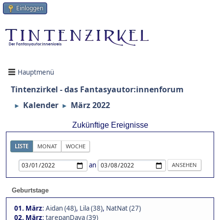
Einloggen
Hauptmenü
Tintenzirkel - das Fantasyautor:innenforum
Kalender
März 2022
►
►
Zukünftige Ereignisse
LISTE
MONAT
WOCHE
an
Geburtstage
01. März
:
Aidan (48)
,
Lila (38)
,
NatNat (27)
02. März
:
tarepanDaya (39)