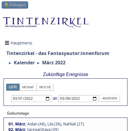
Einloggen
Hauptmenü
Tintenzirkel - das Fantasyautor:innenforum
Kalender
März 2022
►
►
Zukünftige Ereignisse
LISTE
MONAT
WOCHE
an
Geburtstage
01. März
:
Aidan (48)
,
Lila (38)
,
NatNat (27)
02. März
:
tarepanDaya (39)