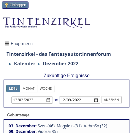
Einloggen
Hauptmenü
Tintenzirkel - das Fantasyautor:innenforum
Kalender
Dezember 2022
►
►
Zukünftige Ereignisse
LISTE
MONAT
WOCHE
an
Geburtstage
03. Dezember
:
Sven (46)
,
Mogylein (31)
,
AehmSo (32)
09. Dezember
:
Vidora (35)