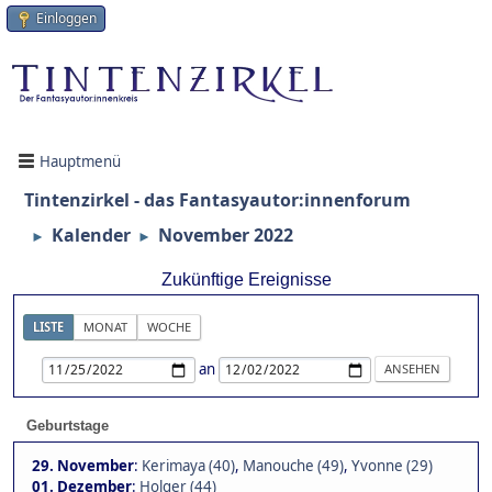
Einloggen
Hauptmenü
Tintenzirkel - das Fantasyautor:innenforum
Kalender
November 2022
►
►
Zukünftige Ereignisse
LISTE
MONAT
WOCHE
an
Geburtstage
29. November
:
Kerimaya (40)
,
Manouche (49)
,
Yvonne (29)
01. Dezember
:
Holger (44)