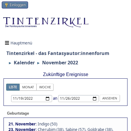
Einloggen
Hauptmenü
Tintenzirkel - das Fantasyautor:innenforum
Kalender
November 2022
►
►
Zukünftige Ereignisse
LISTE
MONAT
WOCHE
an
Geburtstage
21. November
:
Indigo (50)
23. November
:
Cherubim (38)
,
Sabine (57)
,
Goldrabe (38)
,