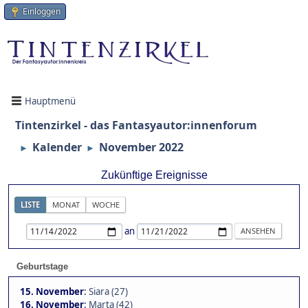
Einloggen
Hauptmenü
Tintenzirkel - das Fantasyautor:innenforum
Kalender
November 2022
►
►
Zukünftige Ereignisse
LISTE
MONAT
WOCHE
an
Geburtstage
15. November
:
Siara (27)
16. November
:
Marta (42)