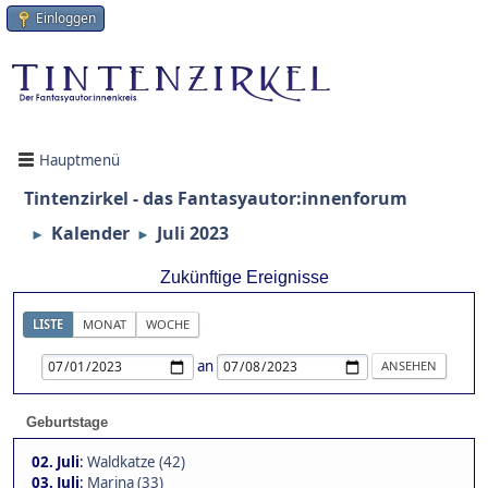
Einloggen
Hauptmenü
Tintenzirkel - das Fantasyautor:innenforum
Kalender
Juli 2023
►
►
Zukünftige Ereignisse
LISTE
MONAT
WOCHE
an
Geburtstage
02. Juli
:
Waldkatze (42)
03. Juli
:
Marina (33)