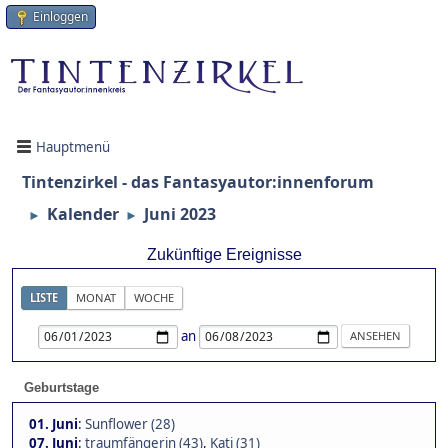
Einloggen
Hauptmenü
Tintenzirkel - das Fantasyautor:innenforum
Kalender
Juni 2023
►
►
Zukünftige Ereignisse
LISTE
MONAT
WOCHE
an
Geburtstage
01. Juni
:
Sunflower (28)
07. Juni
:
traumfängerin (43)
,
Kati (31)