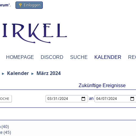
forum
“.
Einloggen
HOMEPAGE
DISCORD
SUCHE
KALENDER
RE
Kalender
März 2024
►
►
Zukünftige Ereignisse
an
OCHE
 (40)
e (45)