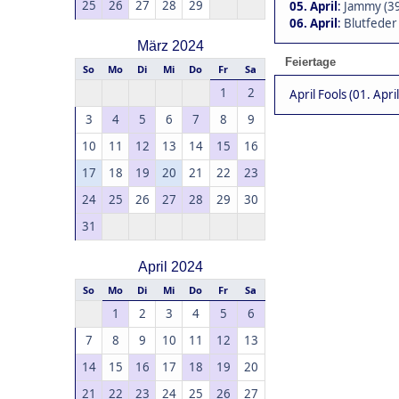
25
26
27
28
29
05. April
:
Jammy (3
06. April
:
Blutfeder
März 2024
Feiertage
So
Mo
Di
Mi
Do
Fr
Sa
1
2
April Fools (01. April
3
4
5
6
7
8
9
10
11
12
13
14
15
16
17
18
19
20
21
22
23
24
25
26
27
28
29
30
31
April 2024
So
Mo
Di
Mi
Do
Fr
Sa
1
2
3
4
5
6
7
8
9
10
11
12
13
14
15
16
17
18
19
20
21
22
23
24
25
26
27