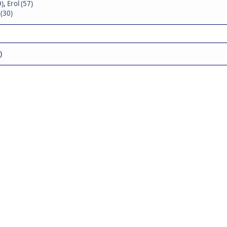
9)
,
Erol (57)
 (30)
)