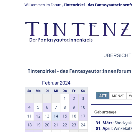
Willkommen im Forum „
Tintenzirkel - das Fantasyautor:innen
ÜBERSICHT
Tintenzirkel - das Fantasyautor:innenforum
Februar 2024
So
Mo
Di
Mi
Do
Fr
Sa
LISTE
MONAT
W
1
2
3
4
5
6
7
8
9
10
Geburtstage
11
12
13
14
15
16
17
31. März
:
Shedzyala
18
19
20
21
22
23
24
01. April
:
Winkekatz