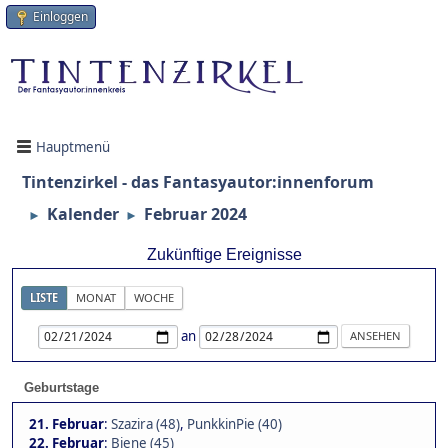
Einloggen
Hauptmenü
Tintenzirkel - das Fantasyautor:innenforum
Kalender
Februar 2024
►
►
Zukünftige Ereignisse
LISTE
MONAT
WOCHE
an
Geburtstage
21. Februar
:
Szazira (48)
,
PunkkinPie (40)
22. Februar
:
Biene (45)