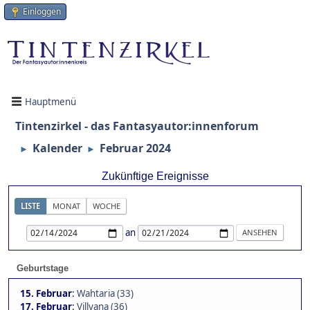
Einloggen
Hauptmenü
Tintenzirkel - das Fantasyautor:innenforum
Kalender
Februar 2024
►
►
Zukünftige Ereignisse
LISTE
MONAT
WOCHE
an
Geburtstage
15. Februar
:
Wahtaria (33)
17. Februar
:
Villyana (36)