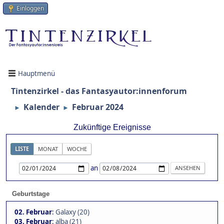
Einloggen
Hauptmenü
Tintenzirkel - das Fantasyautor:innenforum
Kalender
Februar 2024
►
►
Zukünftige Ereignisse
LISTE
MONAT
WOCHE
an
Geburtstage
02. Februar
:
Galaxy (20)
03. Februar
:
alba (21)