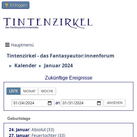
Einloggen
Hauptmenü
Tintenzirkel - das Fantasyautor:innenforum
Kalender
Januar 2024
►
►
Zukünftige Ereignisse
LISTE
MONAT
WOCHE
an
Geburtstage
24. Januar
:
Absolut (33)
27. Januar
:
Feuertochter (33)