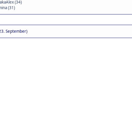
akaAlex (34)
ina (31)
23. September)