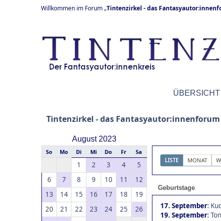
Willkommen im Forum „
Tintenzirkel - das Fantasyautor:innen
ÜBERSICHT
Tintenzirkel - das Fantasyautor:innenforum
August 2023
So
Mo
Di
Mi
Do
Fr
Sa
LISTE
MONAT
W
1
2
3
4
5
6
7
8
9
10
11
12
Geburtstage
13
14
15
16
17
18
19
17. September
:
Kud
20
21
22
23
24
25
26
19. September
:
Ton