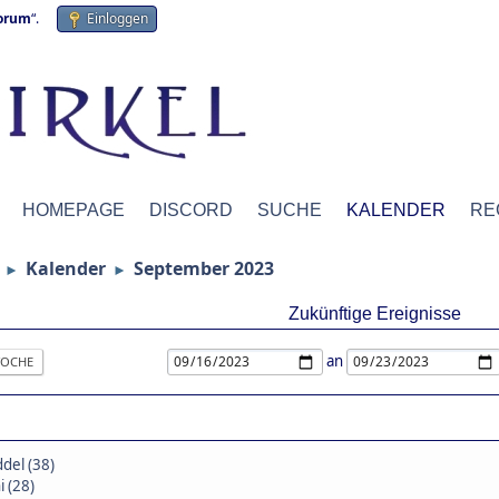
forum
“.
Einloggen
HOMEPAGE
DISCORD
SUCHE
KALENDER
RE
Kalender
September 2023
►
►
Zukünftige Ereignisse
an
OCHE
del (38)
i (28)