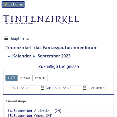
Einloggen
Hauptmenü
Tintenzirkel - das Fantasyautor:innenforum
Kalender
September 2023
►
►
Zukünftige Ereignisse
LISTE
MONAT
WOCHE
an
Geburtstage
14. September
:
Andersleser (29)
15. September
:
Oneira (24)