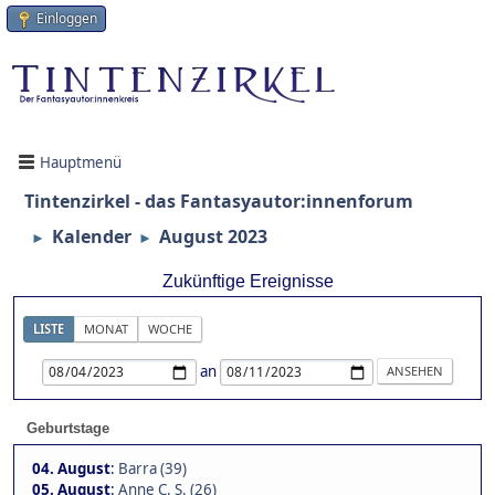
Einloggen
Hauptmenü
Tintenzirkel - das Fantasyautor:innenforum
Kalender
August 2023
►
►
Zukünftige Ereignisse
LISTE
MONAT
WOCHE
an
Geburtstage
04. August
:
Barra (39)
05. August
:
Anne C. S. (26)