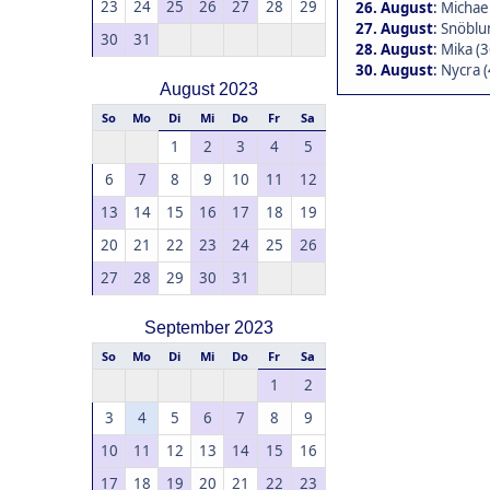
23
24
25
26
27
28
29
26. August
:
Michael
27. August
:
Snöblu
30
31
28. August
:
Mika (3
30. August
:
Nycra (
August 2023
So
Mo
Di
Mi
Do
Fr
Sa
1
2
3
4
5
6
7
8
9
10
11
12
13
14
15
16
17
18
19
20
21
22
23
24
25
26
27
28
29
30
31
September 2023
So
Mo
Di
Mi
Do
Fr
Sa
1
2
3
4
5
6
7
8
9
10
11
12
13
14
15
16
17
18
19
20
21
22
23