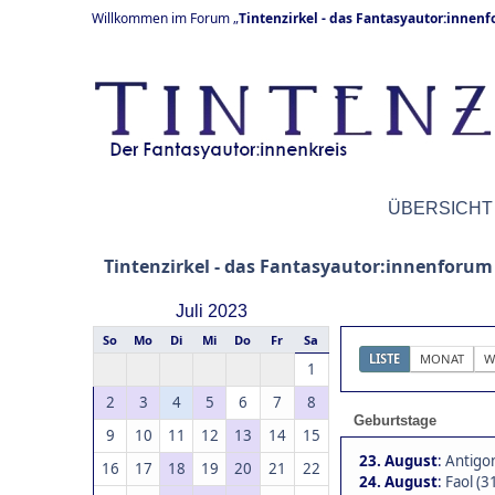
Willkommen im Forum „
Tintenzirkel - das Fantasyautor:innen
ÜBERSICHT
Tintenzirkel - das Fantasyautor:innenforum
Juli 2023
So
Mo
Di
Mi
Do
Fr
Sa
LISTE
MONAT
W
1
2
3
4
5
6
7
8
Geburtstage
9
10
11
12
13
14
15
23. August
:
Antigo
16
17
18
19
20
21
22
24. August
:
Faol (3