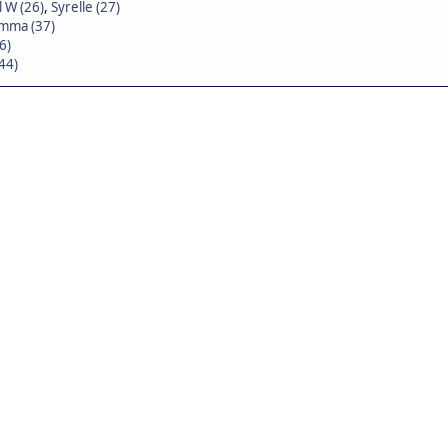
 W (26)
,
Syrelle (27)
mma (37)
6)
44)