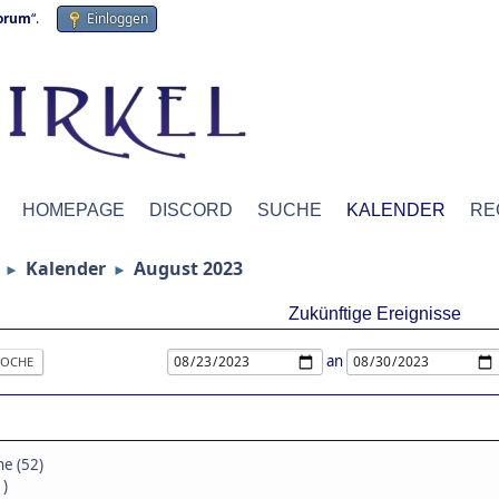
forum
“.
Einloggen
HOMEPAGE
DISCORD
SUCHE
KALENDER
RE
Kalender
August 2023
►
►
Zukünftige Ereignisse
an
OCHE
ne (52)
1)