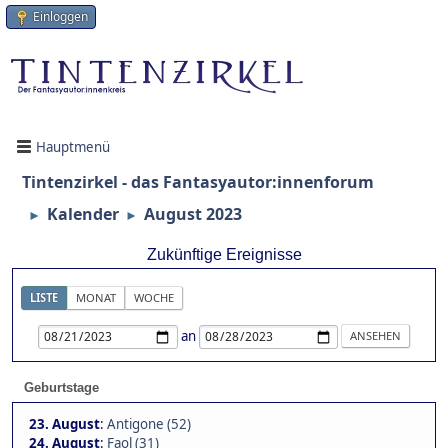
Einloggen
Hauptmenü
Tintenzirkel - das Fantasyautor:innenforum
Kalender
August 2023
►
►
Zukünftige Ereignisse
LISTE
MONAT
WOCHE
an
Geburtstage
23. August
:
Antigone (52)
24. August
:
Faol (31)