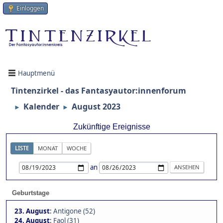
Einloggen
Hauptmenü
Tintenzirkel - das Fantasyautor:innenforum
Kalender
August 2023
►
►
Zukünftige Ereignisse
LISTE
MONAT
WOCHE
an
Geburtstage
23. August
:
Antigone (52)
24. August
:
Faol (31)