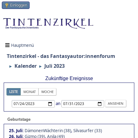
Einloggen
Hauptmenü
Tintenzirkel - das Fantasyautor:innenforum
Kalender
Juli 2023
►
►
Zukünftige Ereignisse
LISTE
MONAT
WOCHE
an
Geburtstage
25. Juli
:
DämonenWächterin (38)
,
Silvasurfer (33)
26. Juli
:
Gizmo (39)
,
Anila (49)