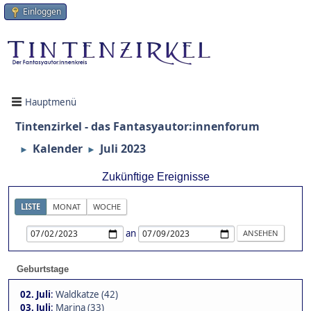
Einloggen
Hauptmenü
Tintenzirkel - das Fantasyautor:innenforum
Kalender
Juli 2023
►
►
Zukünftige Ereignisse
LISTE
MONAT
WOCHE
an
Geburtstage
02. Juli
:
Waldkatze (42)
03. Juli
:
Marina (33)