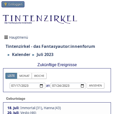
Einloggen
Hauptmenü
Tintenzirkel - das Fantasyautor:innenforum
Kalender
Juli 2023
►
►
Zukünftige Ereignisse
LISTE
MONAT
WOCHE
an
Geburtstage
18. Juli
:
Immortal (31)
,
Hanna (43)
20. Juli
:
Vesto (46)