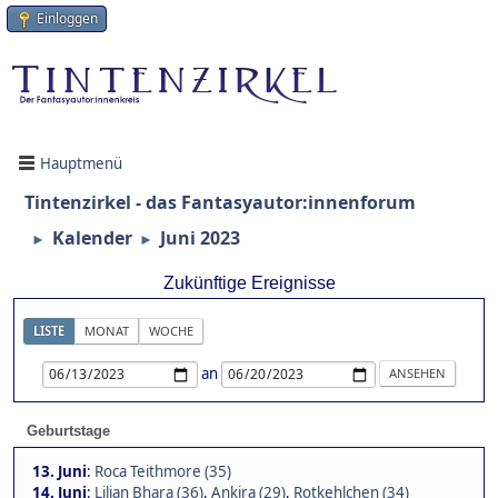
Einloggen
Hauptmenü
Tintenzirkel - das Fantasyautor:innenforum
Kalender
Juni 2023
►
►
Zukünftige Ereignisse
LISTE
MONAT
WOCHE
an
Geburtstage
13. Juni
:
Roca Teithmore (35)
14. Juni
:
Lilian Bhara (36)
,
Ankira (29)
,
Rotkehlchen (34)