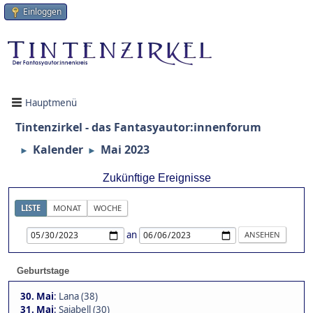
Einloggen
Hauptmenü
Tintenzirkel - das Fantasyautor:innenforum
Kalender
Mai 2023
►
►
Zukünftige Ereignisse
LISTE
MONAT
WOCHE
an
Geburtstage
30. Mai
:
Lana (38)
31. Mai
:
Sajabell (30)