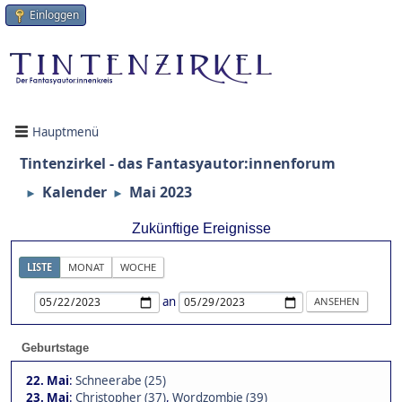
Einloggen
Hauptmenü
Tintenzirkel - das Fantasyautor:innenforum
Kalender
Mai 2023
►
►
Zukünftige Ereignisse
LISTE
MONAT
WOCHE
an
Geburtstage
22. Mai
:
Schneerabe (25)
23. Mai
:
Christopher (37)
,
Wordzombie (39)