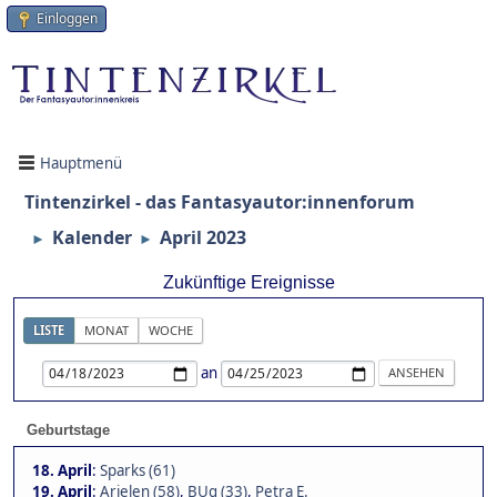
Einloggen
Hauptmenü
Tintenzirkel - das Fantasyautor:innenforum
Kalender
April 2023
►
►
Zukünftige Ereignisse
LISTE
MONAT
WOCHE
an
Geburtstage
18. April
:
Sparks (61)
19. April
:
Arielen (58)
,
BUg (33)
,
Petra E.