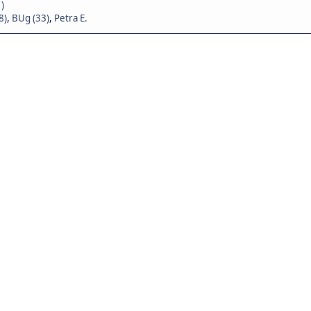
)
8)
,
BUg (33)
,
Petra E.