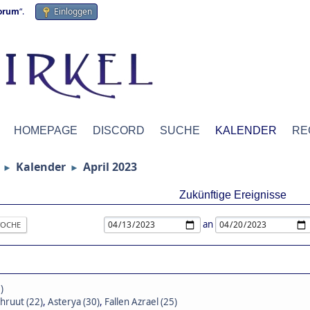
forum
“.
Einloggen
HOMEPAGE
DISCORD
SUCHE
KALENDER
RE
Kalender
April 2023
►
►
Zukünftige Ereignisse
an
OCHE
)
hruut (22)
,
Asterya (30)
,
Fallen Azrael (25)