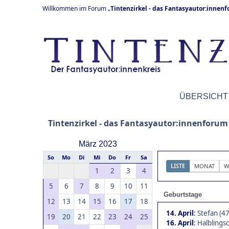
Willkommen im Forum „
Tintenzirkel - das Fantasyautor:innen
ÜBERSICHT
Tintenzirkel - das Fantasyautor:innenforum
März 2023
So
Mo
Di
Mi
Do
Fr
Sa
LISTE
MONAT
W
1
2
3
4
5
6
7
8
9
10
11
Geburtstage
12
13
14
15
16
17
18
14. April
:
Stefan (47
19
20
21
22
23
24
25
16. April
:
Halblingsc