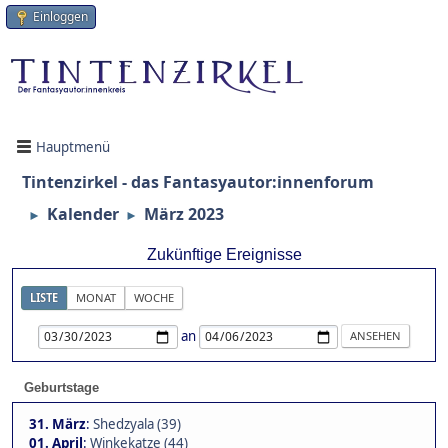
Einloggen
Hauptmenü
Tintenzirkel - das Fantasyautor:innenforum
Kalender
März 2023
►
►
Zukünftige Ereignisse
LISTE
MONAT
WOCHE
an
Geburtstage
31. März
:
Shedzyala (39)
01. April
:
Winkekatze (44)