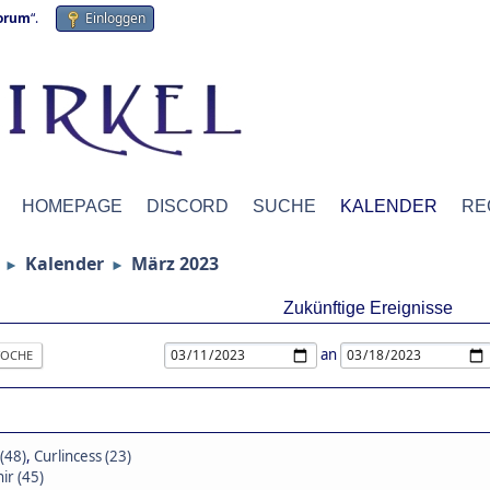
forum
“.
Einloggen
HOMEPAGE
DISCORD
SUCHE
KALENDER
RE
Kalender
März 2023
►
►
Zukünftige Ereignisse
an
OCHE
(48)
,
Curlincess (23)
ir (45)