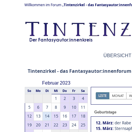
Willkommen im Forum „
Tintenzirkel - das Fantasyautor:innen
ÜBERSICHT
Tintenzirkel - das Fantasyautor:innenforum
Februar 2023
So
Mo
Di
Mi
Do
Fr
Sa
LISTE
MONAT
W
1
2
3
4
5
6
7
8
9
10
11
Geburtstage
12
13
14
15
16
17
18
12. März
:
der Rabe 
19
20
21
22
23
24
25
15. März
:
Sternsaph