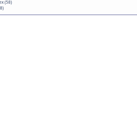
x (58)
28)