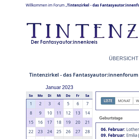
Willkommen im Forum „
Tintenzirkel - das Fantasyautor:innen
ÜBERSICHT
Tintenzirkel - das Fantasyautor:innenforum
Januar 2023
So
Mo
Di
Mi
Do
Fr
Sa
LISTE
MONAT
W
1
2
3
4
5
6
7
8
9
10
11
12
13
14
Geburtstage
15
16
17
18
19
20
21
06. Februar
:
Lothen
22
23
24
25
26
27
28
09. Februar
:
Emilia 