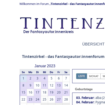
Willkommen im Forum „
Tintenzirkel - das Fantasyautor:innen
ÜBERSICHT
Tintenzirkel - das Fantasyautor:innenforum
Januar 2023
So
Mo
Di
Mi
Do
Fr
Sa
LISTE
MONAT
W
1
2
3
4
5
6
7
8
9
10
11
12
13
14
Geburtstage
15
16
17
18
19
20
21
03. Februar
:
alba (2
22
23
24
25
26
27
28
04. Februar
:
Pygmal