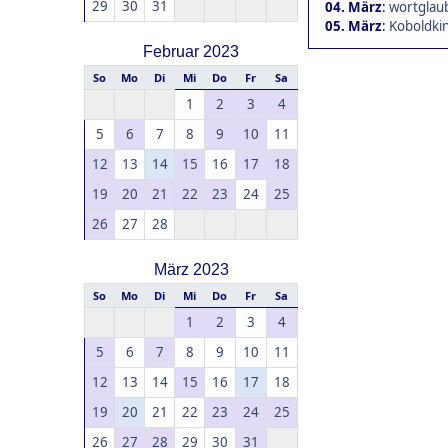
29
30
31
04. März
:
wortglaub
05. März
:
Koboldkin
Februar 2023
So
Mo
Di
Mi
Do
Fr
Sa
1
2
3
4
5
6
7
8
9
10
11
12
13
14
15
16
17
18
19
20
21
22
23
24
25
26
27
28
März 2023
So
Mo
Di
Mi
Do
Fr
Sa
1
2
3
4
5
6
7
8
9
10
11
12
13
14
15
16
17
18
19
20
21
22
23
24
25
26
27
28
29
30
31