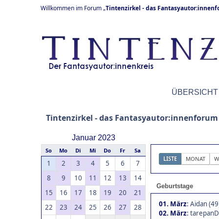
Willkommen im Forum „
Tintenzirkel - das Fantasyautor:innen
ÜBERSICHT
Tintenzirkel - das Fantasyautor:innenforum
Januar 2023
So
Mo
Di
Mi
Do
Fr
Sa
LISTE
MONAT
W
1
2
3
4
5
6
7
8
9
10
11
12
13
14
Geburtstage
15
16
17
18
19
20
21
01. März
:
Aidan (49
22
23
24
25
26
27
28
02. März
:
tarepanD