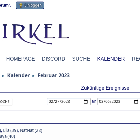
forum
“.
Einloggen
HOMEPAGE
DISCORD
SUCHE
KALENDER
RE
Kalender
Februar 2023
►
►
Zukünftige Ereignisse
an
OCHE
)
,
Lila (39)
,
NatNat (28)
aya (40)