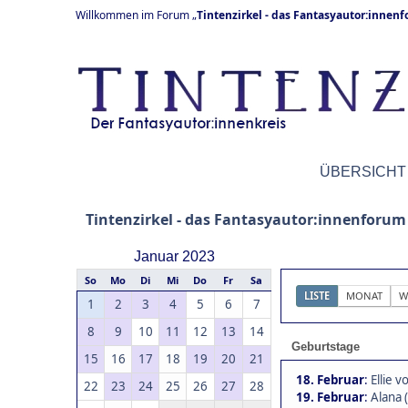
Willkommen im Forum „
Tintenzirkel - das Fantasyautor:innen
ÜBERSICHT
Tintenzirkel - das Fantasyautor:innenforum
Januar 2023
So
Mo
Di
Mi
Do
Fr
Sa
LISTE
MONAT
W
1
2
3
4
5
6
7
8
9
10
11
12
13
14
Geburtstage
15
16
17
18
19
20
21
18. Februar
:
Ellie 
22
23
24
25
26
27
28
19. Februar
:
Alana 