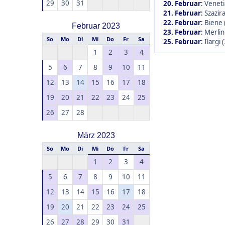
29
30
31
20. Februar
:
Veneti
21. Februar
:
Szazira
22. Februar
:
Biene 
Februar 2023
23. Februar
:
Merlin
So
Mo
Di
Mi
Do
Fr
Sa
25. Februar
:
Ilargi 
1
2
3
4
5
6
7
8
9
10
11
12
13
14
15
16
17
18
19
20
21
22
23
24
25
26
27
28
März 2023
So
Mo
Di
Mi
Do
Fr
Sa
1
2
3
4
5
6
7
8
9
10
11
12
13
14
15
16
17
18
19
20
21
22
23
24
25
26
27
28
29
30
31