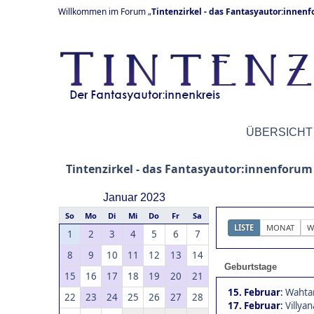
Willkommen im Forum „
Tintenzirkel - das Fantasyautor:innen
ÜBERSICHT
Tintenzirkel - das Fantasyautor:innenforum
Januar 2023
So
Mo
Di
Mi
Do
Fr
Sa
LISTE
MONAT
W
1
2
3
4
5
6
7
8
9
10
11
12
13
14
Geburtstage
15
16
17
18
19
20
21
15. Februar
:
Wahtar
22
23
24
25
26
27
28
17. Februar
:
Villyan