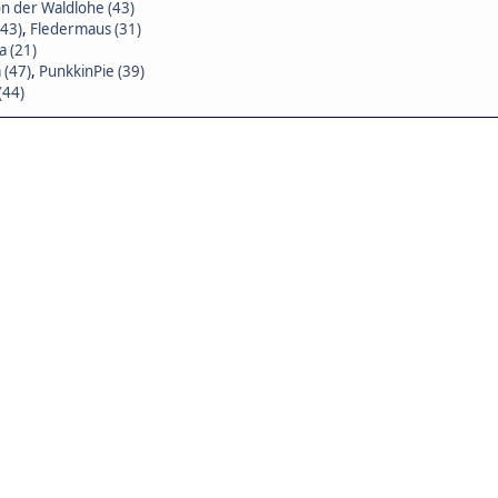
von der Waldlohe (43)
(43)
,
Fledermaus (31)
a (21)
 (47)
,
PunkkinPie (39)
(44)