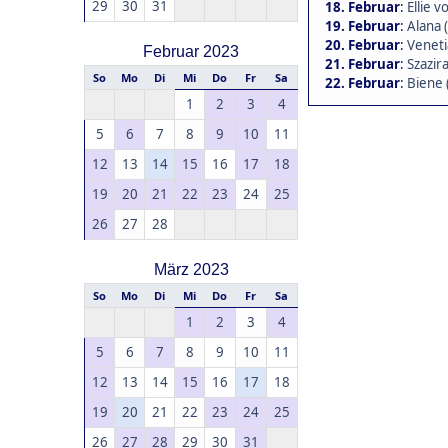
29
30
31
18. Februar
:
Ellie 
19. Februar
:
Alana 
20. Februar
:
Veneti
Februar 2023
21. Februar
:
Szazira
So
Mo
Di
Mi
Do
Fr
Sa
22. Februar
:
Biene 
1
2
3
4
5
6
7
8
9
10
11
12
13
14
15
16
17
18
19
20
21
22
23
24
25
26
27
28
März 2023
So
Mo
Di
Mi
Do
Fr
Sa
1
2
3
4
5
6
7
8
9
10
11
12
13
14
15
16
17
18
19
20
21
22
23
24
25
26
27
28
29
30
31