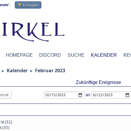
forum
“.
Einloggen
HOMEPAGE
DISCORD
SUCHE
KALENDER
RE
Kalender
Februar 2023
►
►
Zukünftige Ereignisse
an
OCHE
ia (32)
a (35)