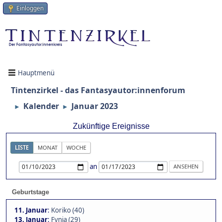
Einloggen
Hauptmenü
Tintenzirkel - das Fantasyautor:innenforum
Kalender
Januar 2023
►
►
Zukünftige Ereignisse
LISTE
MONAT
WOCHE
an
Geburtstage
11. Januar
:
Koriko (40)
13. Januar
:
Fynja (29)