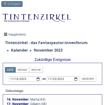
Einloggen
Hauptmenü
Tintenzirkel - das Fantasyautor:innenforum
Kalender
November 2023
►
►
Zukünftige Ereignisse
LISTE
MONAT
WOCHE
an
Geburtstage
16. November
:
Marta (43)
17. November
:
Gilwen (38)