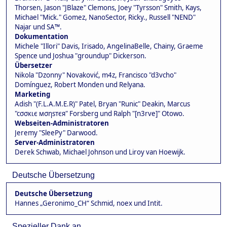
Thorsen, Jason "JBlaze" Clemons, Joey "Tyrsson" Smith, Kays,
Michael "Mick." Gomez, NanoSector, Ricky., Russell "NEND"
Najar und SA™.
Dokumentation
Michele "Illori" Davis, Irisado, AngelinaBelle, Chainy, Graeme
Spence und Joshua "groundup" Dickerson.
Übersetzer
Nikola "Dzonny" Novaković, m4z, Francisco "d3vcho"
Domínguez, Robert Monden und Relyana.
Marketing
Adish "(F.L.A.M.E.R)" Patel, Bryan "Runic" Deakin, Marcus
"cσσкιє мσηѕтєя" Forsberg und Ralph "[n3rve]" Otowo.
Webseiten-Administratoren
Jeremy "SleePy" Darwood.
Server-Administratoren
Derek Schwab, Michael Johnson und Liroy van Hoewijk.
Deutsche Übersetzung
Deutsche Übersetzung
Hannes „Geronimo_CH“ Schmid, noex und Intit.
Spezieller Dank an