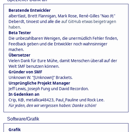
Beratende Entwickler
albertlast, Brett Flannigan, Mark Rose, René-Gilles "Nao 尚"
Deberdt, tinoest und alle die
auf GitHub etwas beigetragen
haben
.
Beta Tester
Die unbezahlbaren Wenigen, die unermüdlich Fehler finden,
Feedback geben und die Entwickler noch wahnsinniger
machen.
Übersetzer
Vielen Dank für Eure Mühe, damit Menschen überall auf der
Welt SMF benutzen können.
Gründer von SMF
Unknown W. "[Unknown]" Brackets.
Ursprüngliche Projekt Manager
Jeff Lewis, Joseph Fung und David Recordon.
In Gedenken an
Crip, K@, metallica48423, Paul_Pauline und Rock Lee.
Für jeden, den wir vergessen haben: Danke schön!
Software/Grafik
Grafik