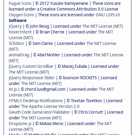
Fugue Icons
| © 2012 Yusuke Kamiyamane | These icons are
licensed under a Creative Commons Attribution 3.0 License
Oxygen Icons
| These icons are licensed under
GNU LGPLv3
Software
JQuery
| © John Resig | Licensed under
The MIT License (MIT)
hoverIntent
| © Brian Cherne | Licensed under
The MIT
License (MIT)
SCEditor
| © Sam Clarke | Licensed under
The MIT License
(MIT)
animaDrag
| © Abel Mohler | Licensed under
The MIT License
(MIT)
jQuery Custom Scrollbar
| © Maciej Zubala | Licensed under
The MIT License (MIT)
jQuery Responsive Slider
| © booncon ROCKETS | Licensed
under
The MIT License (MIT)
At.js
| © chord.luo@gmail.com | Licensed under
The MIT
License (MIT)
HTML5 Desktop Notifications
| © Tsvetan Tsvetkov | Licensed
under
The Apache License Version 2.0
GAuth Code Generator/Validator
| © Chris Cornutt | Licensed
under
The MIT License (MIT)
Dropzone.js
| © Matias Meno | Licensed under
The MIT
License (MIT)