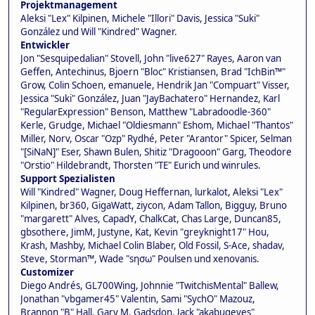
Projektmanagement
Aleksi "Lex" Kilpinen, Michele "Illori" Davis, Jessica "Suki"
González und Will "Kindred" Wagner.
Entwickler
Jon "Sesquipedalian" Stovell, John "live627" Rayes, Aaron van
Geffen, Antechinus, Bjoern "Bloc" Kristiansen, Brad "IchBin™"
Grow, Colin Schoen, emanuele, Hendrik Jan "Compuart" Visser,
Jessica "Suki" González, Juan "JayBachatero" Hernandez, Karl
"RegularExpression" Benson, Matthew "Labradoodle-360"
Kerle, Grudge, Michael "Oldiesmann" Eshom, Michael "Thantos"
Miller, Norv, Oscar "Ozp" Rydhé, Peter "Arantor" Spicer, Selman
"[SiNaN]" Eser, Shawn Bulen, Shitiz "Dragooon" Garg, Theodore
"Orstio" Hildebrandt, Thorsten "TE" Eurich und winrules.
Support Spezialisten
Will "Kindred" Wagner, Doug Heffernan, lurkalot, Aleksi "Lex"
Kilpinen, br360, GigaWatt, ziycon, Adam Tallon, Bigguy, Bruno
"margarett" Alves, CapadY, ChalkCat, Chas Large, Duncan85,
gbsothere, JimM, Justyne, Kat, Kevin "greyknight17" Hou,
Krash, Mashby, Michael Colin Blaber, Old Fossil, S-Ace, shadav,
Steve, Storman™, Wade "sησω" Poulsen und xenovanis.
Customizer
Diego Andrés, GL700Wing, Johnnie "TwitchisMental" Ballew,
Jonathan "vbgamer45" Valentin, Sami "SychO" Mazouz,
Brannon "B" Hall, Gary M. Gadsdon, Jack "akabugeyes"