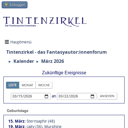
Einloggen
Hauptmenü
Tintenzirkel - das Fantasyautor:innenforum
Kalender
März 2026
►
►
Zukünftige Ereignisse
LISTE
MONAT
WOCHE
an
Geburtstage
15. März
:
Sternsaphir (48)
19. März
:
caity (36)
,
Murphine