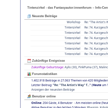
Tintenzirkel - das Fantasyautor:innenforum – Info-Cen
Neueste Beiträge
Workshop
Re: "The Artist's 
Tintenzirkel
Re: 74. Kurzgesch
Tintenzirkel
Re: 74. Kurzgesch
Tintenzirkel
Re: 74. Kurzgesch
Tintenzirkel
Re: 74. Kurzgesch
Tintenzirkel
Re: 74. Kurzgesch
Tintenzirkel
Re: 74. Kurzgesch
Zukünftige Ereignisse
Zukünftige Geburtstage:
Aylis (30)
,
PinkPuma (37)
,
Malinc
Forumstatistiken
1.402.918 Beiträge in 27.063 Themen von 420 Mitglieder
Letzter Beitrag:
"
Re: "The Artist's Way" f...
"
(
Heute
um 1
Anzeigen der neuesten Beiträge
Benutzer online
Online:
204 Gäste, 4 Benutzer - Am meisten online (heu
Aktive Benutzer in den letzten 5 Minuten:
Rhagrim
,
Kobol