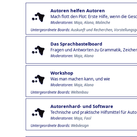
Autoren helfen Autoren
Mach flott den Plot: Erste Hilfe, wenn die Ge
Moderatoren:
Maja
,
Alana
,
Malinche
Untergeordnete Boards
Auskunft und Recherchen
Vorstellungsg
Das Sprachbastelboard
Fragen und Antworten zu Grammatik, Zeiche
Moderatoren:
Maja
,
Alana
Workshop
Was man machen kann, und wie
Moderatoren:
Maja
,
Alana
Untergeordnete Boards
Weltenbau
Autorenhard- und Software
Technische und praktische Hilfsmittel für Aut
Moderatoren:
Maja
,
Faol
Untergeordnete Boards
Webdesign