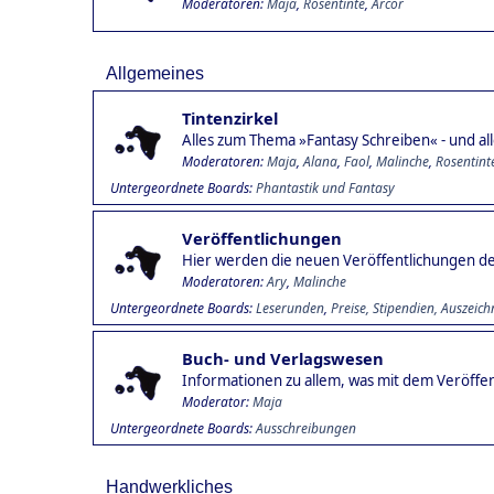
Moderatoren:
Maja
,
Rosentinte
,
Arcor
Allgemeines
Tintenzirkel
Alles zum Thema »Fantasy Schreiben« - und alle
Moderatoren:
Maja
,
Alana
,
Faol
,
Malinche
,
Rosentint
Untergeordnete Boards
Phantastik und Fantasy
Veröffentlichungen
Hier werden die neuen Veröffentlichungen der
Moderatoren:
Ary
,
Malinche
Untergeordnete Boards
Leserunden
Preise, Stipendien, Auszeic
Buch- und Verlagswesen
Informationen zu allem, was mit dem Veröffen
Moderator:
Maja
Untergeordnete Boards
Ausschreibungen
Handwerkliches