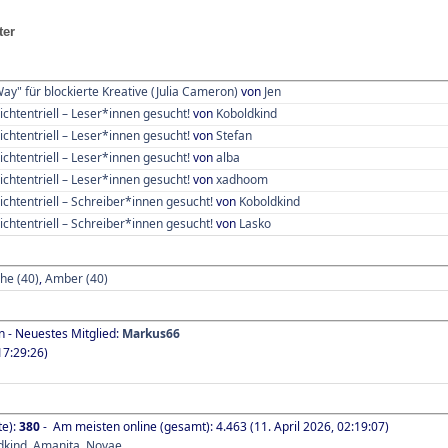
ter
Way" für blockierte Kreative (Julia Cameron)
von
Jen
ichtentriell – Leser*innen gesucht!
von
Koboldkind
ichtentriell – Leser*innen gesucht!
von
Stefan
ichtentriell – Leser*innen gesucht!
von
alba
ichtentriell – Leser*innen gesucht!
von
xadhoom
ichtentriell – Schreiber*innen gesucht!
von
Koboldkind
ichtentriell – Schreiber*innen gesucht!
von
Lasko
he (40)
,
Amber (40)
n - Neuestes Mitglied:
Markus66
7:29:26)
te):
380
- Am meisten online (gesamt): 4.463 (11. April 2026, 02:19:07)
dkind
,
Amanita
,
Novae