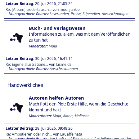
Letzter Beitrag:
20. Juli 2026, 21:05:22
Re: [Album] Liedertausch...
von
moonjunkie
Untergeordnete Boards
Leserunden
Preise, Stipendien, Auszeichnungen
Buch- und Verlagswesen
Informationen zu allem, was mit dem Veröffentlichen
zu tun hat
Moderator:
Maja
Letzter Beitrag:
30. Juli 2026, 16:41:14
Re: Eigene Illustratione...
von
Lismelda
Untergeordnete Boards
Ausschreibungen
Handwerkliches
Autoren helfen Autoren
Mach flott den Plot: Erste Hilfe, wenn die Geschichte
klemmt und hakt
Moderatoren:
Maja
,
Alana
,
Malinche
Letzter Beitrag:
28. Juli 2026, 09:48:26
Re: Amputieren oder nich...
von
LaCaffeinata
Untergeordnete Boards
Auskunft und Recherchen
Vorstellungsgespräche