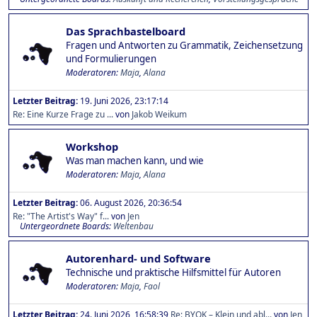
Das Sprachbastelboard
Fragen und Antworten zu Grammatik, Zeichensetzung
und Formulierungen
Moderatoren:
Maja
,
Alana
Letzter Beitrag:
19. Juni 2026, 23:17:14
Re: Eine Kurze Frage zu ...
von
Jakob Weikum
Workshop
Was man machen kann, und wie
Moderatoren:
Maja
,
Alana
Letzter Beitrag:
06. August 2026, 20:36:54
Re: "The Artist's Way" f...
von
Jen
Untergeordnete Boards
Weltenbau
Autorenhard- und Software
Technische und praktische Hilfsmittel für Autoren
Moderatoren:
Maja
,
Faol
Letzter Beitrag:
24. Juni 2026, 16:58:39
Re: BYOK – Klein und abl...
von
Jen