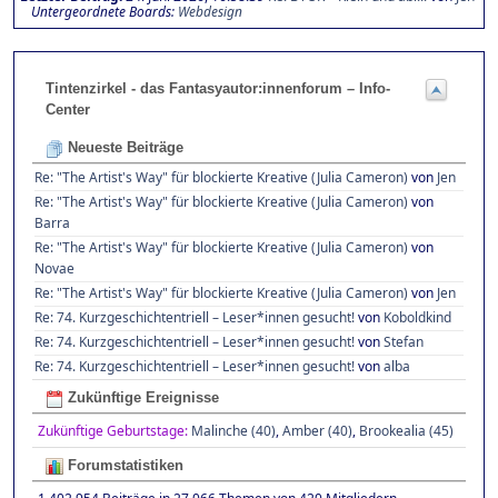
Untergeordnete Boards
Webdesign
Tintenzirkel - das Fantasyautor:innenforum – Info-
Center
Neueste Beiträge
Re: "The Artist's Way" für blockierte Kreative (Julia Cameron)
von
Jen
Re: "The Artist's Way" für blockierte Kreative (Julia Cameron)
von
Barra
Re: "The Artist's Way" für blockierte Kreative (Julia Cameron)
von
Novae
Re: "The Artist's Way" für blockierte Kreative (Julia Cameron)
von
Jen
Re: 74. Kurzgeschichtentriell – Leser*innen gesucht!
von
Koboldkind
Re: 74. Kurzgeschichtentriell – Leser*innen gesucht!
von
Stefan
Re: 74. Kurzgeschichtentriell – Leser*innen gesucht!
von
alba
Zukünftige Ereignisse
Zukünftige Geburtstage:
Malinche (40)
,
Amber (40)
,
Brookealia (45)
Forumstatistiken