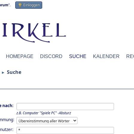
forum
“.
Einloggen
HOMEPAGE
DISCORD
SUCHE
KALENDER
RE
Suche
►
e nach:
z.B.
Computer "Spiele PC" -Absturz
immung:
nutzer: