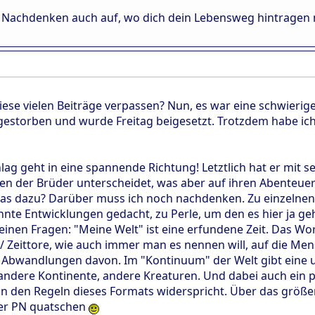
beim Nachdenken auch auf, wo dich dein Lebensweg hintragen
ese vielen Beiträge verpassen? Nun, es war eine schwierige
 gestorben und wurde Freitag beigesetzt. Trotzdem habe ich
lag geht in eine spannende Richtung! Letztlich hat er mit s
en der Brüder unterscheidet, was aber auf ihren Abenteuern
 dazu? Darüber muss ich noch nachdenken. Zu einzelnen s
te Entwicklungen gedacht, zu Perle, um den es hier ja geht, 
inen Fragen: "Meine Welt" ist eine erfundene Zeit. Das Wor
Zeittore, wie auch immer man es nennen will, auf die Mens
 Abwandlungen davon. Im "Kontinuum" der Welt gibt eine 
 andere Kontinente, andere Kreaturen. Und dabei auch ein 
hon den Regeln dieses Formats widerspricht. Über das grö
 per PN quatschen