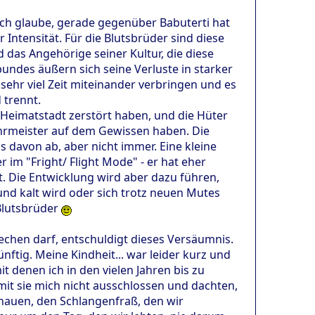
 Ich glaube, gerade gegenüber Babuterti hat
 Intensität. Für die Blutsbrüder sind diese
das Angehörige seiner Kultur, die diese
ndes äußern sich seine Verluste in starker
 sehr viel Zeit miteinander verbringen und es
 trennt.
e Heimatstadt zerstört haben, und die Hüter
Lehrmeister auf dem Gewissen haben. Die
s davon ab, aber nicht immer. Eine kleine
im "Fright/ Flight Mode" - er hat eher
. Die Entwicklung wird aber dazu führen,
 und kalt wird oder sich trotz neuen Mutes
 Blutsbrüder
rechen darf, entschuldigt dieses Versäumnis.
ftig. Meine Kindheit... war leider kurz und
t denen ich in den vielen Jahren bis zu
mit sie mich nicht ausschlossen und dachten,
 hauen, den Schlangenfraß, den wir