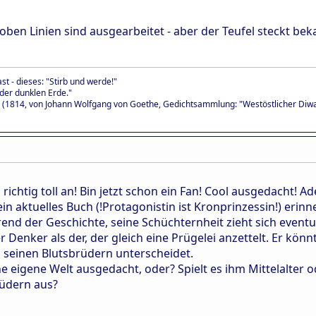
roben Linien sind ausgearbeitet - aber der Teufel steckt beka
ast - dieses: "Stirb und werde!"
 der dunklen Erde."
 (1814, von Johann Wolfgang von Goethe, Gedichtsammlung: "Westöstlicher Diw
 richtig toll an! Bin jetzt schon ein Fan! Cool ausgedacht! A
in aktuelles Buch (!Protagonistin ist Kronprinzessin!) erinn
rend der Geschichte, seine Schüchternheit zieht sich event
er Denker als der, der gleich eine Prügelei anzettelt. Er kön
n seinen Blutsbrüdern unterscheidet.
ne eigene Welt ausgedacht, oder? Spielt es ihm Mittelalter 
rüdern aus?