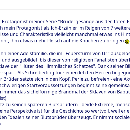
er Protagonist meiner Serie "Brüdergesänge aus der Toten 
ch mein Protagonist als Ich-Erzähler im Reigen von 7 weit
sse und Charakteristika vielleicht manchmal etwas ins Hinte
könnt, ihm etwas mehr Fleisch auf die Knochen zu bringen
 Sohn einer Adelsfamilie, die im "Feuersturm von Ur" ausge
 und ausgebildet, bis dieser von religiösen Fanatisten über
klave der "Hüter des Himmlisches Schatzes". Dank seiner Bi
 erspart. Als Schreiberling für seinen letzten Herren begeg
r Brüder setzte sich in den Kopf, Perle zu befreien - eine 
 schwierigen Startvoraussetzungen beginnt seine gemeinsa
h immer das sichelförmige Brandmal der Sklaven von Babutert
st).
satz zu seinen späteren Blutsbrüdern - beide Extreme, me
eine Perspektive ist für die Geschichte so wertvoll, weil er e
den Idealen seiner Blutsbrüder überzeugt. Er nimmt soziale 
.