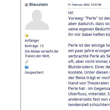
Blaustein
11. Februar 2022, 12:57:40
Hi!
Vorweg: "Perle" ist d
aber dadurch, dass si
seine eigenen Bedürfni
ihr mir dabei helfen 
Anfänger
Perle ist der einzige
Beiträge: 13
ein paar Jahre erzogen
Die Möwe verlacht die
verbrachte Perle als S
Tränen der Welt.
oft, aber nicht immer,
Blutsbrüdern. Einer de
kostete. Unter diesen
Gespeichert
der Reise trägt er noc
Hand von Theokraten i
Perle hat - im Gegen
Überfluss, miterlebt. S
andererseits fest von 
tendenziell schüchtern