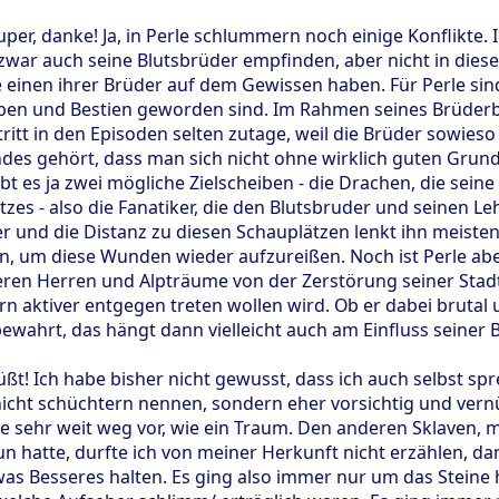
uper, danke! Ja, in Perle schlummern noch einige Konflikte.
zwar auch seine Blutsbrüder empfinden, aber nicht in dieser
einen ihrer Brüder auf dem Gewissen haben. Für Perle sind 
en und Bestien geworden sind. Im Rahmen seines Brüderbu
tritt in den Episoden selten zutage, weil die Brüder sowieso
des gehört, dass man sich nicht ohne wirklich guten Grund
bt es ja zwei mögliche Zielscheiben - die Drachen, die sein
zes - also die Fanatiker, die den Blutsbruder und seinen 
r und die Distanz zu diesen Schauplätzen lenkt ihn meisten
, um diese Wunden wieder aufzureißen. Noch ist Perle aber 
eren Herren und Alpträume von der Zerstörung seiner Stadt
rn aktiver entgegen treten wollen wird. Ob er dabei brutal
bewahrt, das hängt dann vielleicht auch am Einfluss seiner
ßt! Ich habe bisher nicht gewusst, dass ich auch selbst sp
icht schüchtern nennen, sondern eher vorsichtig und vernün
 sehr weit weg vor, wie ein Traum. Den anderen Sklaven, mi
n hatte, durfte ich von meiner Herkunft nicht erzählen, da
was Besseres halten. Es ging also immer nur um das Steine