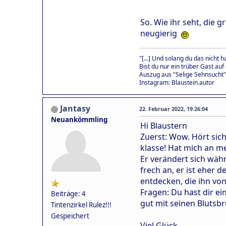
So. Wie ihr seht, die g
neugierig
"[...] Und solang du das nicht h
Bist du nur ein trüber Gast auf
Auszug aus "Selige Sehnsucht"
Instagram: Blaustein.autor
Jantasy
22. Februar 2022, 19:26:04
Neuankömmling
Hi Blaustern
Zuerst: Wow. Hört sich
klasse! Hat mich an me
Er verändert sich wäh
frech an, er ist eher d
entdecken, die ihn vo
Fragen: Du hast dir ei
Beiträge: 4
gut mit seinen Blutsb
Tintenzirkel Rulez!!!
Gespeichert
Viel Glück