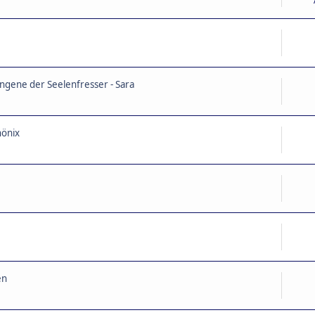
angene der Seelenfresser - Sara
hönix
en