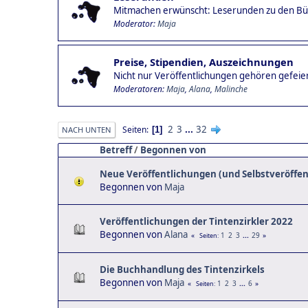
Mitmachen erwünscht: Leserunden zu den Büc
Moderator:
Maja
Preise, Stipendien, Auszeichnungen
Nicht nur Veröffentlichungen gehören gefeier
Moderatoren:
Maja
,
Alana
,
Malinche
2
3
...
32
Seiten
1
NACH UNTEN
Betreff
/
Begonnen von
Neue Veröffentlichungen (und Selbstveröffe
Begonnen von
Maja
Veröffentlichungen der Tintenzirkler 2022
Begonnen von
Alana
1
2
3
...
29
Seiten
Die Buchhandlung des Tintenzirkels
Begonnen von
Maja
1
2
3
...
6
Seiten