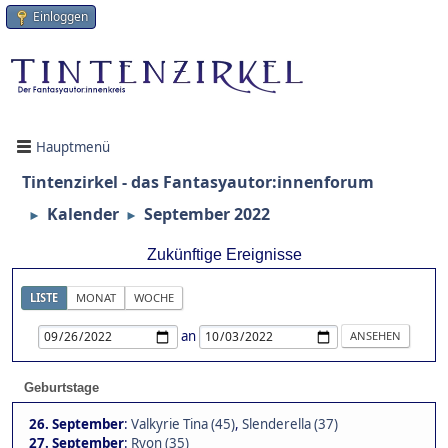
Einloggen
Hauptmenü
Tintenzirkel - das Fantasyautor:innenforum
Kalender
September 2022
►
►
Zukünftige Ereignisse
LISTE
MONAT
WOCHE
an
Geburtstage
26. September
:
Valkyrie Tina (45)
,
Slenderella (37)
27. September
:
Ryon (35)